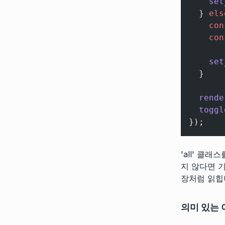
    set
  } 
els
    con
    con
    set
  }
  rende
  toggl
});
'all' 클래
지 않다면 기
장처럼 읽힙
의미 있는 