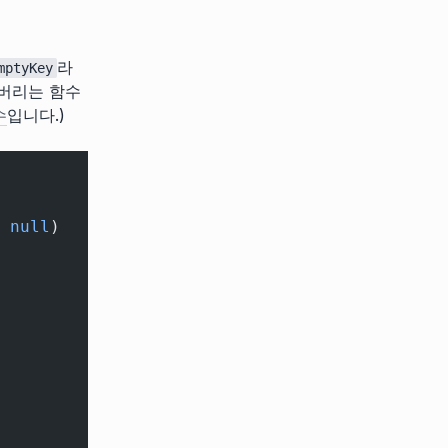
라
mptyKey
워버리는 함수
수
입니다.)
 null
)