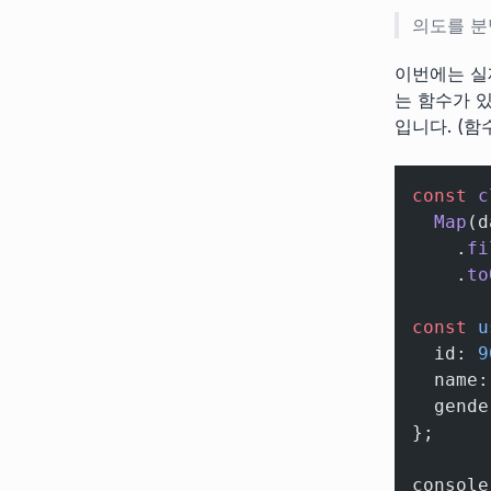
의도를 분명하
이번에는 실
는 함수가 
입니다. (
const
 c
  Map
(d
    .
fi
    .
to
const
 u
  id: 
9
  name:
  gende
};
console