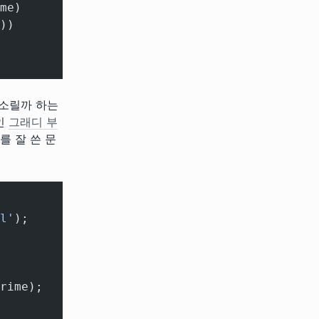
me)
))
 소릴까 하는
인
그래디 부
를 잘 쓴 문
l'
);
rime);