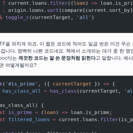
 ?
 current.loans.
filter
((
loan
) 
=>
 loan.is_pri
 :
 origin.loans.
sort
(compare[current.sort_by]
&
 toggle_c
(currentTarget, 
'all'
)
TF을 외치게 되죠. 이 짧은 코드에 적어도 일곱 번은 이건 무슨
 겁니다. 명백히 나쁜 코드네요. 책에서 소개되는 대가 중 한 명
ooch)
는
깨끗한 코드는 잘 쓴 문장처럼 읽힌다
고 말합니다. 예시
면 어떻게될까요?
k
(
'#is_prime'
, ({ 
currentTarget
 }) 
=>
 {
 has_class_all
 =
 has_class
(currentTarget, 
'al
as_class_all) {
st
 is_prime
 =
 (
loan
) 
=>
 loan.is_prime;
st
 filtered_loans
 =
 current.loans.
filter
(is_p