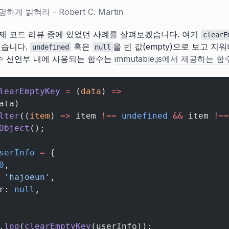
게 밝혀라 - Robert C. Martin
제 코드 리뷰 중에 있었던 사례를 살펴보겠습니다. 여기
clearE
있습니다.
혹은
을 빈 값(empty)으로 보고 지
undefined
null
함수 선언부 내에 사용되는 함수는
immutable.js에서 제공하는 함
learEmptyKey
 =
 (
data
) 
=>
ata)
lter
((
item
) 
=>
 item 
!==
 undefined
 &&
 item 
!==
Object
();
serInfo
 =
 {
0
,
 
'hajoeun'
,
r: 
null
,
.
log
(
clearEmptyKey
(userInfo));