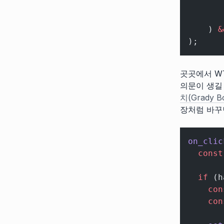
       
       
    ) 
&
);
곳곳에서 W
의문이 생길
치(Grady B
장처럼 바꾸
on_clic
  const
  if
 (h
    con
    con