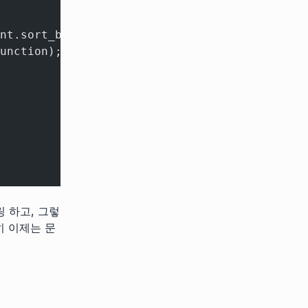
nt.sort_by];
unction);
링 하고, 그렇
실히 이제는 문