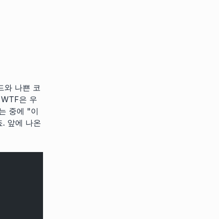
드와 나쁜 코
 WTF은 우
는 중에 "이
. 앞에 나온