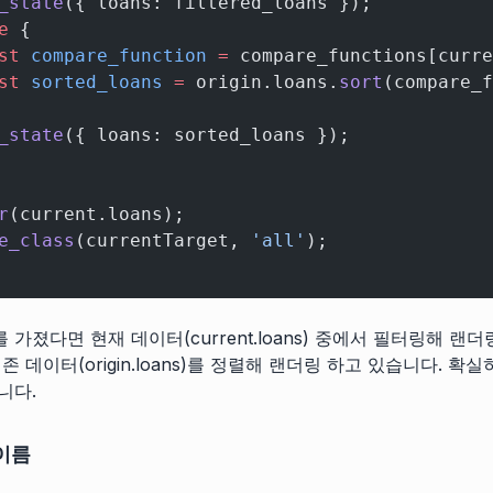
_state
({ loans: filtered_loans });
e
 {
st
 compare_function
 =
 compare_functions[curre
st
 sorted_loans
 =
 origin.loans.
sort
(compare_f
_state
({ loans: sorted_loans });
r
(current.loans);
e_class
(currentTarget, 
'all'
);
스를 가졌다면 현재 데이터(current.loans) 중에서 필터링해 랜더
존 데이터(origin.loans)를 정렬해 랜더링 하고 있습니다. 확
니다.
이름