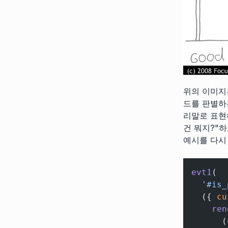
위의 이미지
드를 판별하는
리말로 표현하
건 뭐지?"
예시를 다시
evt1
(
  '#is_
  ({ 
cu
    ren
      (