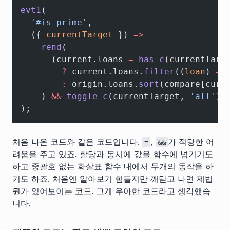
evt1
(
  '#is_prime'
,
  ({ 
currentTarget
 }) 
=>
    rend
(
      (current.loans 
=
 has_c
(currentTarg
        ?
 current.loans.
filter
((
loan
) 
=>
        :
 origin.loans.
sort
(compare[curr
    ) 
&&
 toggle_c
(currentTarget, 
'all'
)
);
처음 나온 코드와 같은 코드입니다.
,
가 적당한 어
=
&&
려움을 주고 있죠. 할당과 동시에 값을 함수에 넘기기도
하고 중괄호 없는 화살표 함수 내에서 두개의 동작을 하
기도 하죠. 처음엔 알아보기 힘들지만 깨닫고 나면 제법
뭔가 있어보이는 코드. 그게 우아한 코드라고 생각했습
니다.